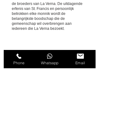
de broeders van La Verna. De uitdagende
erfenis van St. Francis en persoonlijk
betrokken elke monnik wordt de
belangrijkste boodschap die de
gemeenschap wil overbrengen aan
iedereen die La Verna bezoekt.
Phone
Whatsapp
Email
Bel ons nu om te reserveren
+39
3471595728
Volg ons
© 2026 by
Cappannelle Country House Tuscany