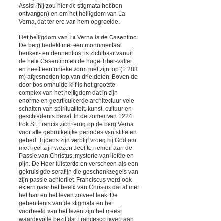
Assisi (hij zou hier de stigmata hebben
ontvangen) en om het heiligdom van La
Verna, dat ter ere van hem opgroeide.
Het heiligdom van La Verna is de Casentino.
De berg bedekt met een monumentaal
beuken- en dennenbos, is zichtbaar vanuit
de hele Casentino en de hoge Tiber-vallei
en heeft een unieke vorm met zijn top (1.283
m) afgesneden top van drie delen. Boven de
door bos omhulde klif is het grootste
complex van het heiligdom dat in zijn
enorme en gearticuleerde architectuur vele
schatten van spiritualiteit, kunst, cultuur en
geschiedenis bevat. In de zomer van 1224
trok St. Francis zich terug op de berg Verna
voor alle gebruikelijke periodes van stilte en
gebed. Tijdens zijn verblijf vroeg hij God om
met heel zijn wezen deel te nemen aan de
Passie van Christus, mysterie van liefde en
pijn. De Heer luisterde en verscheen als een
gekruisigde serafijn die geschenkzegels van
zijn passie achterliet. Franciscus werd ook
extern naar het beeld van Christus dat al met
het hart en het leven zo veel leek. De
gebeurtenis van de stigmata en het
voorbeeld van het leven zijn het meest
waardevolle bezit dat Francesco levert aan