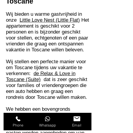
Toscane
Wij bieden u warme gastvrijheid in
onze
Little Love Nest (Little Flat)
Het
appartement is geschikt voor 2
personen en is bijzonder geschikt
voor stellen, echtgenoten of een paar
vrienden die graag een ontspannen
vakantie in Toscane willen beleven.
Wij stellen een perfecte manier voor
om Toscane tijdens uw vakantie te
verkennen:
de Relax & Love in
Toscane (Suite)
dat is zeer geschikt
voor families of vriendengroepen die
een auto hebben en graag een
rondreis door Toscane willen maken.
We hebben een bovengronds
privézwembad met parasols,
ligbedden en een tuinhuisje met een
Phone
Whatsapp
Email
buitenbank en fauteuils die aan de
gasten worden aangeboden om van