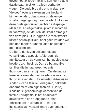
gevoel "out of touch" te zijn. Een klein stadje
dat de baan niet kent, alleen verharde
wegen. De oude brug die ons in staat stelt
"de geul" over te steken en ons het land
binnen te laten, plaatst ons op de enige
smalle toegangsweg naar de site. Links van
deze oude gebouwen, rechts de diepe geul.
Maar het is niet gemakkelijk om in woorden
het ontwerp, de kleuren, de smalle straatjes
van deze plek uit te leggen die rechtstreeks
uit een sprookje lijken, heel goed zouden we
beelden moeten kunnen laten begeleiden
door bijschriften.
De Borro dankt zijn bekendheid aan
verschillende aspecten. Allereerst de
architectuur en de vorm van het gebied waar
het dorp zich bevindt. Dan de belangrijke
families die in haar geschiedenis
thuishoorden en erbij horen. Om de laatste
twee te citeren: de Savoye (de site was de
thuisbasis van de Duke Amedeo d'Aosta) en
sinds 1993 de familie Ferragamo, bekende
ondernemers van high fashion. Il Borro,
sinds het eigendom is geworden van de
familie Ferragamo, is het onderwerp
geweest van een diepgaande, maar
"onzichtbare" restauratie. E 'werd de
thuisbasis van verschillende evenementen.