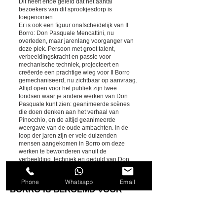
Dit heeft ertoe geleid dat het aantal
bezoekers van dit sprookjesdorp is
toegenomen.
Er is ook een figuur onafscheidelijk van Il
Borro: Don Pasquale Mencattini, nu
overleden, maar jarenlang voorganger van
deze plek. Persoon met groot talent,
verbeeldingskracht en passie voor
mechanische techniek, projecteert en
creëerde een prachtige wieg voor Il Borro
gemechaniseerd, nu zichtbaar op aanvraag.
Altijd open voor het publiek zijn twee
fondsen waar je andere werken van Don
Pasquale kunt zien: geanimeerde scènes
die doen denken aan het verhaal van
Pinocchio, en de altijd geanimeerde
weergave van de oude ambachten. In de
loop der jaren zijn er vele duizenden
mensen aangekomen in Borro om deze
werken te bewonderen vanuit de
verbeelding, techniek en geduld van Don
Pasquale, en liefde voor de plaats waar hij
predikant was.
Phone
Whatsapp
Email
BORRO IS BEROEMD VOOR
il Borro wine, il Borro estate farmhouse, il
Borro wedding cost, il Borro wedding, il
Borro toscana, il Borro estate reviews, Two-