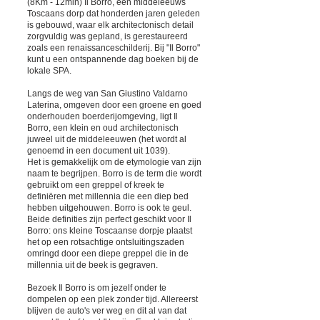
(8Km - 12min) Il Borro, een middeleeuws
Toscaans dorp dat honderden jaren geleden
is gebouwd, waar elk architectonisch detail
zorgvuldig was gepland, is gerestaureerd
zoals een renaissanceschilderij. Bij "Il Borro"
kunt u een ontspannende dag boeken bij de
lokale SPA.
Langs de weg van San Giustino Valdarno
Laterina, omgeven door een groene en goed
onderhouden boerderijomgeving, ligt Il
Borro, een klein en oud architectonisch
juweel uit de middeleeuwen (het wordt al
genoemd in een document uit 1039).
Het is gemakkelijk om de etymologie van zijn
naam te begrijpen. Borro is de term die wordt
gebruikt om een greppel of kreek te
definiëren met millennia die een diep bed
hebben uitgehouwen. Borro is ook te geul.
Beide definities zijn perfect geschikt voor Il
Borro: ons kleine Toscaanse dorpje plaatst
het op een rotsachtige ontsluitingszaden
omringd door een diepe greppel die in de
millennia uit de beek is gegraven.
Bezoek Il Borro is om jezelf onder te
dompelen op een plek zonder tijd. Allereerst
blijven de auto's ver weg en dit al van dat